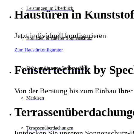
Leistungen im Überblick
Haustüren in Kunststof
Jetzt individuell konfigurieren
Rollladen & äußerer Sonnenschutz
Zum Haustürkonfigurator
Fenstertechnik by Sp
Sicht- und innerer Sonnenschutz
Von der Beratung bis zum Einbau Ihrer
Markisen
Terrassenüberdachung
Terrassen­überdachungen
Entdecken Sie unseren Sonnenschutz-B