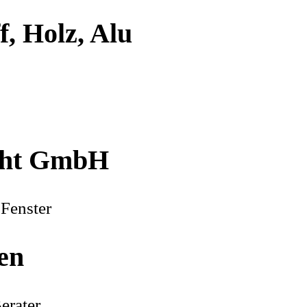
f, Holz, Alu
echt GmbH
 Fenster
en
erater