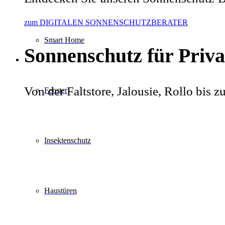
zum DIGITALEN SONNENSCHUTZBERATER
Smart Home
Sonnenschutz für Priv
Von der Faltstore, Jalousie, Rollo bis
Fenster
Insektenschutz
Haustüren