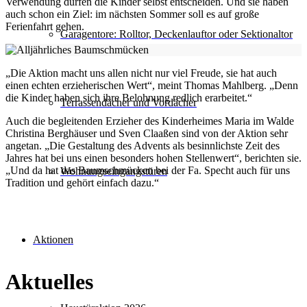
Verwendung dürfen die Kinder selbst entscheiden. Und sie haben
auch schon ein Ziel: im nächsten Sommer soll es auf große
Ferienfahrt gehen.
Garagentore: Rolltor, Deckenlauftor oder Sektionaltor
„Die Aktion macht uns allen nicht nur viel Freude, sie hat auch
einen echten erzieherischen Wert“, meint Thomas Mahlberg. „Denn
die Kinder haben sich ihre Belohnung redlich erarbeitet.“
Terrassendächer und Vordächer
Auch die begleitenden Erzieher des Kinderheimes Maria im Walde
Christina Berghäuser und Sven Claaßen sind von der Aktion sehr
angetan. „Die Gestaltung des Advents als besinnlichste Zeit des
Jahres hat bei uns einen besonders hohen Stellenwert“, berichten sie.
„Und da hat das Baumschmücken bei der Fa. Specht auch für uns
Wohnungseingangstüren
Tradition und gehört einfach dazu.“
Aktionen
Aktuelles