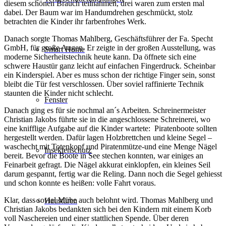
diesem schönen Brauch teilnahmen, drei waren zum ersten mal
dabei. Der Baum war im Handumdrehen geschmückt, stolz
betrachten die Kinder ihr farbenfrohes Werk.
Danach sorgte Thomas Mahlberg, Geschäftsführer der Fa. Specht
GmbH, für große Augen. Er zeigte in der großen Ausstellung, was
Smart Home
moderne Sicherheitstechnik heute kann. Da öffnete sich eine
schwere Haustür ganz leicht auf einfachen Fingerdruck. Scheinbar
ein Kinderspiel. Aber es muss schon der richtige Finger sein, sonst
bleibt die Tür fest verschlossen. Über soviel raffinierte Technik
staunten die Kinder nicht schlecht.
Fenster
Danach ging es für sie nochmal an´s Arbeiten. Schreinermeister
Christian Jakobs führte sie in die angeschlossene Schreinerei, wo
eine knifflige Aufgabe auf die Kinder wartete: Piratenboote sollten
hergestellt werden. Dafür lagen Holzbrettchen und kleine Segel –
waschecht mit Totenkopf und Piratenmütze-und eine Menge Nägel
Insektenschutz
bereit. Bevor die Boote in See stechen konnten, war einiges an
Feinarbeit gefragt. Die Nägel akkurat einklopfen, ein kleines Seil
darum gespannt, fertig war die Reling. Dann noch die Segel gehiesst
und schon konnte es heißen: volle Fahrt voraus.
Klar, dass soviel Mühe auch belohnt wird. Thomas Mahlberg und
Haustüren
Christian Jakobs bedankten sich bei den Kindern mit einem Korb
voll Naschereien und einer stattlichen Spende. Über deren