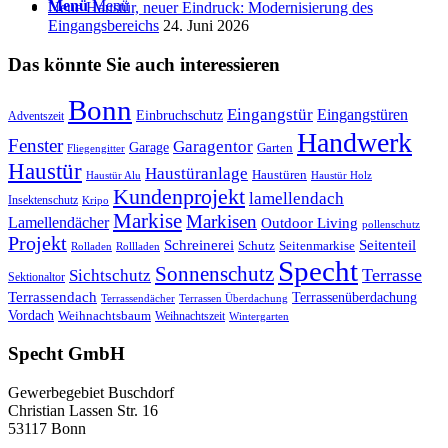
Menü
Menü
Neue Haustür, neuer Eindruck: Modernisierung des
Eingangsbereichs
24. Juni 2026
Das könnte Sie auch interessieren
Bonn
Eingangstür
Eingangstüren
Einbruchschutz
Adventszeit
Handwerk
Fenster
Garagentor
Garage
Garten
Fliegengitter
Haustür
Haustüranlage
Haustüren
Haustür Alu
Haustür Holz
Kundenprojekt
lamellendach
Insektenschutz
Kripo
Markise
Markisen
Lamellendächer
Outdoor Living
pollenschutz
Projekt
Schreinerei
Seitenteil
Schutz
Seitenmarkise
Rolladen
Rollladen
Specht
Sonnenschutz
Sichtschutz
Terrasse
Sektionaltor
Terrassendach
Terrassenüberdachung
Terrassendächer
Terrassen Überdachung
Vordach
Weihnachtsbaum
Weihnachtszeit
Wintergarten
Specht GmbH
Gewerbegebiet Buschdorf
Christian Lassen Str. 16
53117 Bonn