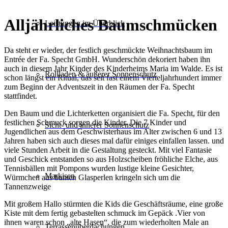
Alljährliches Baumschmücken
Leistungen im Überblick
Da steht er wieder, der festlich geschmückte Weihnachtsbaum im
Entrée der Fa. Specht GmbH. Wunderschön dekoriert haben ihn
auch in diesem Jahr Kinder des Kinderheims Maria im Walde. Es ist
Rollladen & äußerer Sonnenschutz
schon längst ein Ritual, das seit fast einem Vierteljahrhundert immer
zum Beginn der Adventszeit in den Räumen der Fa. Specht
stattfindet.
Den Baum und die Lichterketten organisiert die Fa. Specht, für den
festlichen Schmuck sorgen die Kinder. Die 7 Kinder und
Sicht- und innerer Sonnenschutz
Jugendlichen aus dem Geschwisterhaus im Alter zwischen 6 und 13
Jahren haben sich auch dieses mal dafür einiges einfallen lassen. und
viele Stunden Arbeit in die Gestaltung gesteckt. Mit viel Fantasie
und Geschick entstanden so aus Holzscheiben fröhliche Elche, aus
Tennisbällen mit Pompons wurden lustige kleine Gesichter,
Markisen
Würmchen aus bunten Glasperlen kringeln sich um die
Tannenzweige
Mit großem Hallo stürmten die Kids die Geschäftsräume, eine große
Kiste mit dem fertig gebastelten schmuck im Gepäck .Vier von
ihnen waren schon „alte Hasen“, die zum wiederholten Male an
Terrassen­überdachungen