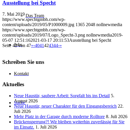
Ausstellung bei Specht
7. Mai 2019
Das Team
https://www.spechtgmbh.com/wp-
content/uploads/2019/05/P1000009.jpg
1365
2048
nollnewmedia
https://www.spechtgmbh.com/wp-
content/uploads/2019/07/Logo_Specht-3.png
nollnewmedia
2019-
05-07 12:51:16
2021-03-17 20:11:53
Ausstellung bei Specht
Jobs
Seite 42 von 47
«
‹
40
41
42
43
44
›
»
Schreiben Sie uns
Kontakt
Aktuelles
Neue Haustür, saubere Arbeit: Sorgfalt bis ins Detail
5.
August 2026
Suche
Neue Haustür, neuer Charakter für den Eingangsbereich
22.
Juli 2026
Mehr Platz in der Garage durch moderne Rolltore
8. Juli 2026
Brückensperrung?! Wir bleiben weiterhin zuverlässig für Sie
im Einsatz.
1. Juli 2026