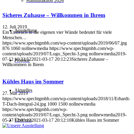
Haustüraktion 2026
Sicheres Zuhause – Willkommen in Ihrem
12. Juli 2019
Ausstellung
Ein Einbruch in die eigenen vier Wände bedeutet für viele
Menschen…
https://www.spechtgmbh.com/wp-content/uploads/2019/06/07.jpg
876
1060
nollnewmedia
https://www.spechtgmbh.com/wp-
content/uploads/2019/07/Logo_Specht-3.png
nollnewmedia
2019-
07-12 10:32:52
2021-03-17 20:12:23
Sicheres Zuhause –
Projekte
Willkommen in Ihrem
Kühles Haus im Sommer
Aktuelles
27. Mai 2019
https://www.spechtgmbh.com/wp-content/uploads/2018/11/Erhardt-
T-Dach-Integral-24.jpg
1000
1500
nollnewmedia
https://www.spechtgmbh.com/wp-
content/uploads/2019/07/Logo_Specht-3.png
nollnewmedia
2019-
05-27 12:03:12
2021-03-17 20:12:10
Kühles Haus im Sommer
Über uns