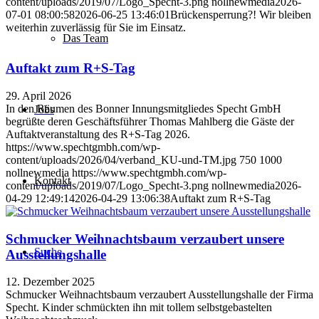
content/uploads/2019/07/Logo_Specht-3.png
nollnewmedia
2026-
07-01 08:00:58
2026-06-25 13:46:01
Brückensperrung?! Wir bleiben
weiterhin zuverlässig für Sie im Einsatz.
Das Team
Auftakt zum R+S-Tag
29. April 2026
In den Räumen des Bonner Innungsmitgliedes Specht GmbH
Jobs
begrüßte deren Geschäftsführer Thomas Mahlberg die Gäste der
Auftaktveranstaltung des R+S-Tag 2026.
https://www.spechtgmbh.com/wp-
content/uploads/2026/04/verband_KU-und-TM.jpg
750
1000
nollnewmedia
https://www.spechtgmbh.com/wp-
Kontakt
content/uploads/2019/07/Logo_Specht-3.png
nollnewmedia
2026-
04-29 12:49:14
2026-04-29 13:06:38
Auftakt zum R+S-Tag
Schmucker Weihnachtsbaum verzaubert unsere
Suche
Ausstellungshalle
12. Dezember 2025
Schmucker Weihnachtsbaum verzaubert Ausstellungshalle der Firma
Specht. Kinder schmückten ihn mit tollem selbstgebastelten