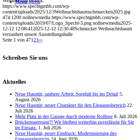
Weihnachtsschmuck.
Menü
Menü
https://www.spechtgmbh.com/wp-
content/uploads/2025/12/3Weihnachtsbaumschmuecken2025.jpg
474
1200
nollnewmedia
https://www.spechtgmbh.com/wp-
content/uploads/2019/07/Logo_Specht-3.png
nollnewmedia
2025-
12-12 12:08:41
2025-12-12 12:30:48
Schmucker Weihnachtsbaum
verzaubert unsere Ausstellungshalle
Seite 1 von 47
1
2
3
›
»
Schreiben Sie uns
Aktuelles
Neue Haustür, saubere Arbeit: Sorgfalt bis ins Detail
5.
August 2026
Neue Haustür, neuer Charakter für den Eingangsbereich
22.
Juli 2026
Mehr Platz in der Garage durch moderne Rolltore
8. Juli 2026
Brückensperrung?! Wir bleiben weiterhin zuverlässig für Sie
im Einsatz.
1. Juli 2026
Neue Haustür, neuer Eindruck: Modernisierung des
Eingangsbereichs
24. Juni 2026