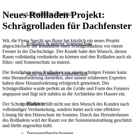
Neues Rollladen Projekt:
Leistungen im Überblick
Schrägrolladen für Dachfenster
Wir, die Firma Specht aus Bonn hat kürzlich ein neues Projekt
Rollladen & äußerer Sonnenschutz
abgeschlossen: die Installation eines Schrägrollladens vor einem
Fenster in der Dachschräge. Der Kunde hatte den Wunsch, diesen
Raum vollständig verdunkeln zu können und den Rollladen auch als
Hitze- und Sonnenschutz zu nutzen.
Die Installation eines Rollladens vor einem schrägen Fenster kann
Sicht- und innerer Sonnenschutz
eine Herausforderung darstellen, aber unsere erfahrenen Experten
haben diese Herausforderung erfolgreich gemeistert. Der
Schrägrollladen wurde perfekt an die Größe und Form des Fensters
angepasst und fügt sich nahtlos in die Architektur des Hauses ein.
Markisen
Der Schrägrollladen erfüllt nicht nur den Wunsch des Kunden nach
vollständiger Verdunkelung, sondern bietet auch eine effektive
Lösung für den Hitzeschutz im Sommer. Durch das Herunterlassen
des Rollladens wird der Raum vor der Sonneneinstrahlung geschützt
und bleibt angenehm kühl.
Terrassen­überdachungen