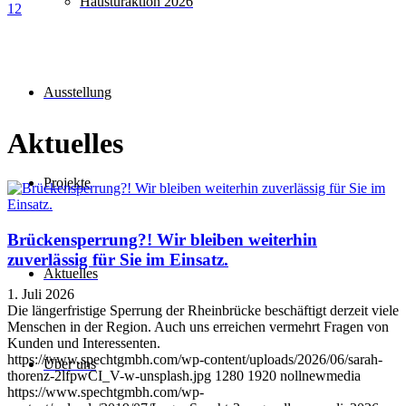
Haustüraktion 2026
1
2
Ausstellung
Aktuelles
Projekte
Brückensperrung?! Wir bleiben weiterhin
zuverlässig für Sie im Einsatz.
Aktuelles
1. Juli 2026
Die längerfristige Sperrung der Rheinbrücke beschäftigt derzeit viele
Menschen in der Region. Auch uns erreichen vermehrt Fragen von
Kunden und Interessenten.
https://www.spechtgmbh.com/wp-content/uploads/2026/06/sarah-
Über uns
thorenz-2lfpwCI_V-w-unsplash.jpg
1280
1920
nollnewmedia
https://www.spechtgmbh.com/wp-