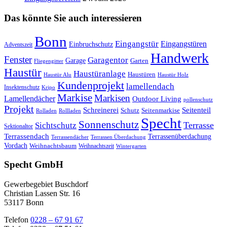
Das könnte Sie auch interessieren
Bonn
Eingangstür
Eingangstüren
Einbruchschutz
Adventszeit
Handwerk
Fenster
Garagentor
Garage
Garten
Fliegengitter
Haustür
Haustüranlage
Haustüren
Haustür Alu
Haustür Holz
Kundenprojekt
lamellendach
Insektenschutz
Kripo
Markise
Markisen
Lamellendächer
Outdoor Living
pollenschutz
Projekt
Schreinerei
Seitenteil
Schutz
Seitenmarkise
Rolladen
Rollladen
Specht
Sonnenschutz
Sichtschutz
Terrasse
Sektionaltor
Terrassendach
Terrassenüberdachung
Terrassendächer
Terrassen Überdachung
Vordach
Weihnachtsbaum
Weihnachtszeit
Wintergarten
Specht GmbH
Gewerbegebiet Buschdorf
Christian Lassen Str. 16
53117 Bonn
Telefon
0228 – 67 91 67