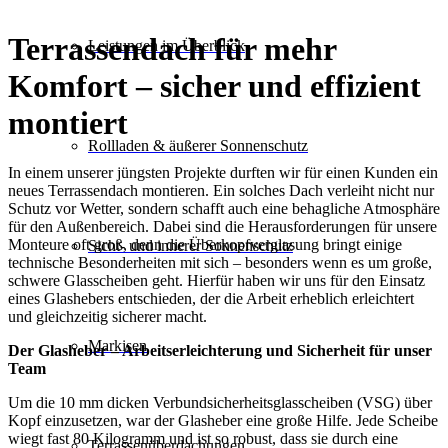
Terrassendach für mehr
Leistungen im Überblick
Komfort – sicher und effizient
montiert
Rollladen & äußerer Sonnenschutz
In einem unserer jüngsten Projekte durften wir für einen Kunden ein
neues Terrassendach montieren. Ein solches Dach verleiht nicht nur
Schutz vor Wetter, sondern schafft auch eine behagliche Atmosphäre
für den Außenbereich. Dabei sind die Herausforderungen für unsere
Monteure oft groß, denn die Überkopfverglasung bringt einige
Sicht- und innerer Sonnenschutz
technische Besonderheiten mit sich – besonders wenn es um große,
schwere Glasscheiben geht. Hierfür haben wir uns für den Einsatz
eines Glashebers entschieden, der die Arbeit erheblich erleichtert
und gleichzeitig sicherer macht.
Markisen
Der Glasheber – Arbeitserleichterung und Sicherheit für unser
Team
Um die 10 mm dicken Verbundsicherheitsglasscheiben (VSG) über
Kopf einzusetzen, war der Glasheber eine große Hilfe. Jede Scheibe
wiegt fast 80 Kilogramm und ist so robust, dass sie durch eine
Terrassen­überdachungen