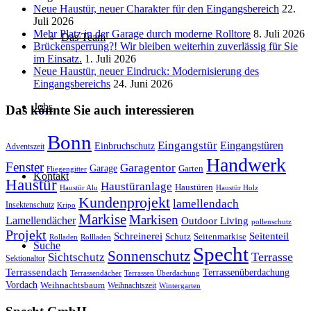
Neue Haustür, neuer Charakter für den Eingangsbereich
22.
Juli 2026
Mehr Platz in der Garage durch moderne Rolltore
8. Juli 2026
Das Team
Brückensperrung?! Wir bleiben weiterhin zuverlässig für Sie
im Einsatz.
1. Juli 2026
Neue Haustür, neuer Eindruck: Modernisierung des
Eingangsbereichs
24. Juni 2026
Jobs
Das könnte Sie auch interessieren
Bonn
Eingangstür
Eingangstüren
Einbruchschutz
Adventszeit
Handwerk
Fenster
Garagentor
Garage
Garten
Fliegengitter
Kontakt
Haustür
Haustüranlage
Haustüren
Haustür Alu
Haustür Holz
Kundenprojekt
lamellendach
Insektenschutz
Kripo
Markise
Markisen
Lamellendächer
Outdoor Living
pollenschutz
Projekt
Schreinerei
Seitenteil
Schutz
Seitenmarkise
Rolladen
Rollladen
Suche
Specht
Sonnenschutz
Sichtschutz
Terrasse
Sektionaltor
Terrassendach
Terrassenüberdachung
Terrassendächer
Terrassen Überdachung
Vordach
Weihnachtsbaum
Weihnachtszeit
Wintergarten