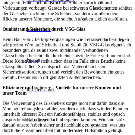
integrierte Folie auch im Bruchfall Splitter zurückhält und
Verletzungen vorbeugt. Gerade bei schweren Glaselementen schützt
der Glasheber nicht nur die Scheiben, sondern vor allem den
Rücken unserer Monteure, die solche Aufgaben täglich ausführen.
Qualität und Sicherheit durch VSG-Glas
Smart Home
Beim Bau von Überkopfverglasungen wie Terrassendächern legen
wir großen Wert auf Sicherheit und Stabilität. VSG-Glas eignet sich
besonders gut, da es aus zwei miteinander verbundenen
Glasscheiben besteht, die durch eine spezielle Folie verbunden sind.
Fenster
Diese Konstruktion stellt sicher, dass im Falle eines Bruchs keine
Glassplitter fallen. So entspricht das Material höchsten
Sicherheitsanforderungen und verleiht den Bewohnern ein gutes
Gefühl, besonders in oft genutzten Außenbereichen.
Effizienter und sicherer – Vorteile für unsere Kunden und
Insektenschutz
unser Team
Die Verwendung des Glashebers sorgte nicht nur dafür, dass die
Montage reibungsloser ablief, sondern auch, dass wir den Kunden
innerhalb kürzerer Zeit ein funktionsfähiges, stabiles und optisch
ansprechendes Terrassendach übergeben konnten. Wir sind stolz
Haustüren
darauf, unsere Arbeit sicher und nachhaltig zu gestalten, was uns
durch die Zusammenarbeit mit modernsten Hilfsmitteln gelingt.