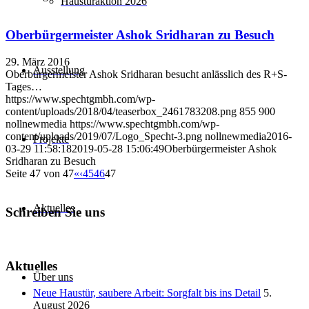
Haustüraktion 2026
Oberbürgermeister Ashok Sridharan zu Besuch
29. März 2016
Ausstellung
Oberbürgermeister Ashok Sridharan besucht anlässlich des R+S-
Tages…
https://www.spechtgmbh.com/wp-
content/uploads/2018/04/teaserbox_2461783208.png
855
900
nollnewmedia
https://www.spechtgmbh.com/wp-
content/uploads/2019/07/Logo_Specht-3.png
nollnewmedia
2016-
Projekte
03-29 11:58:18
2019-05-28 15:06:49
Oberbürgermeister Ashok
Sridharan zu Besuch
Seite 47 von 47
«
‹
45
46
47
Aktuelles
Schreiben Sie uns
Aktuelles
Über uns
Neue Haustür, saubere Arbeit: Sorgfalt bis ins Detail
5.
August 2026