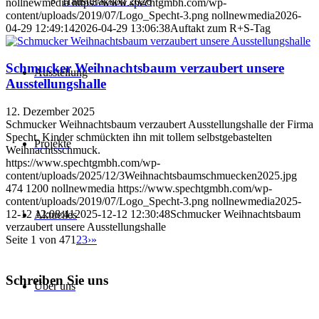
Haustüraktion 2026
nollnewmedia
https://www.spechtgmbh.com/wp-
content/uploads/2019/07/Logo_Specht-3.png
nollnewmedia
2026-
04-29 12:49:14
2026-04-29 13:06:38
Auftakt zum R+S-Tag
Schmucker Weihnachtsbaum verzaubert unsere
Ausstellung
Ausstellungshalle
12. Dezember 2025
Schmucker Weihnachtsbaum verzaubert Ausstellungshalle der Firma
Specht. Kinder schmückten ihn mit tollem selbstgebastelten
Projekte
Weihnachtsschmuck.
https://www.spechtgmbh.com/wp-
content/uploads/2025/12/3Weihnachtsbaumschmuecken2025.jpg
474
1200
nollnewmedia
https://www.spechtgmbh.com/wp-
content/uploads/2019/07/Logo_Specht-3.png
nollnewmedia
2025-
12-12 12:08:41
2025-12-12 12:30:48
Schmucker Weihnachtsbaum
Aktuelles
verzaubert unsere Ausstellungshalle
Seite 1 von 47
1
2
3
›
»
Schreiben Sie uns
Über uns