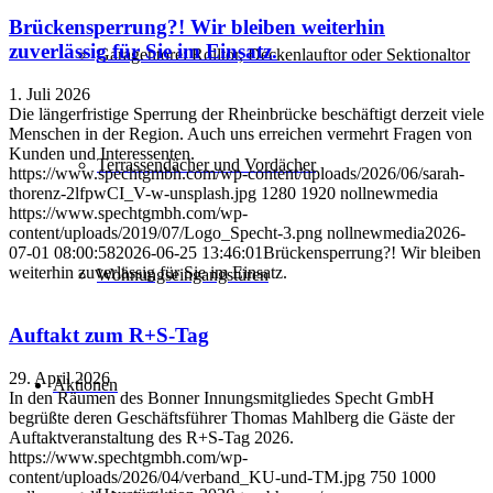
Brückensperrung?! Wir bleiben weiterhin
zuverlässig für Sie im Einsatz.
Garagentore: Rolltor, Deckenlauftor oder Sektionaltor
1. Juli 2026
Die längerfristige Sperrung der Rheinbrücke beschäftigt derzeit viele
Menschen in der Region. Auch uns erreichen vermehrt Fragen von
Kunden und Interessenten.
Terrassendächer und Vordächer
https://www.spechtgmbh.com/wp-content/uploads/2026/06/sarah-
thorenz-2lfpwCI_V-w-unsplash.jpg
1280
1920
nollnewmedia
https://www.spechtgmbh.com/wp-
content/uploads/2019/07/Logo_Specht-3.png
nollnewmedia
2026-
07-01 08:00:58
2026-06-25 13:46:01
Brückensperrung?! Wir bleiben
weiterhin zuverlässig für Sie im Einsatz.
Wohnungseingangstüren
Auftakt zum R+S-Tag
29. April 2026
Aktionen
In den Räumen des Bonner Innungsmitgliedes Specht GmbH
begrüßte deren Geschäftsführer Thomas Mahlberg die Gäste der
Auftaktveranstaltung des R+S-Tag 2026.
https://www.spechtgmbh.com/wp-
content/uploads/2026/04/verband_KU-und-TM.jpg
750
1000