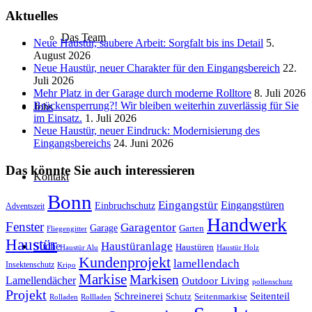
Aktuelles
Das Team
Neue Haustür, saubere Arbeit: Sorgfalt bis ins Detail
5.
August 2026
Neue Haustür, neuer Charakter für den Eingangsbereich
22.
Juli 2026
Mehr Platz in der Garage durch moderne Rolltore
8. Juli 2026
Brückensperrung?! Wir bleiben weiterhin zuverlässig für Sie
Jobs
im Einsatz.
1. Juli 2026
Neue Haustür, neuer Eindruck: Modernisierung des
Eingangsbereichs
24. Juni 2026
Das könnte Sie auch interessieren
Kontakt
Bonn
Eingangstür
Eingangstüren
Einbruchschutz
Adventszeit
Handwerk
Fenster
Garagentor
Garage
Garten
Fliegengitter
Haustür
Haustüranlage
Suche
Haustüren
Haustür Alu
Haustür Holz
Kundenprojekt
lamellendach
Insektenschutz
Kripo
Markise
Markisen
Lamellendächer
Outdoor Living
pollenschutz
Projekt
Schreinerei
Seitenteil
Schutz
Seitenmarkise
Rolladen
Rollladen