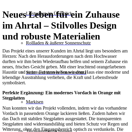
Neues Leben für ein Zuhause
Leistungen im Überblick
im Ahrtal – Stilvolles Design
und robuste Materialien
Rollladen & äußerer Sonnenschutz
Das Projekt eines unserer Kunden im Ahrtal liegt uns besonders am
Herzen: Nach den Herausforderungen nach dem Hochwasser
durften wir ihm beim Wiederaufbau helfen und seinem Zuhause ein
neues, frisches Gesicht geben. Mit einer leuchtend orangefarbenen
Haustür und neuen Fenstern haben wir dem Haus eine moderne und
Sicht- und innerer Sonnenschutz
lebendige Ausstrahlung verliehen, die Kraft und Lebensfreude
symbolisiert.
Perfekte Ergänzung: Ein modernes Vordach in Orange mit
Stegplatten
Markisen
Nun konnten wir das Projekt vollenden, indem wir das vorhandene
Vordach in passendem Orange lackieren ließen. Zudem haben wir
das Dach mit stabilen Stegplatten ausgestattet. Die transparenten
Stegplatten sind widerstandsfähig und bieten Schutz vor Regen und
Witterung, ohne den Eingangsbereich optisch zu verdunkeln. Die
Terrassen­überdachungen