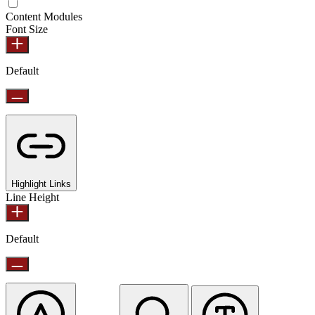
Content Modules
Font Size
Default
Highlight Links
Line Height
Default