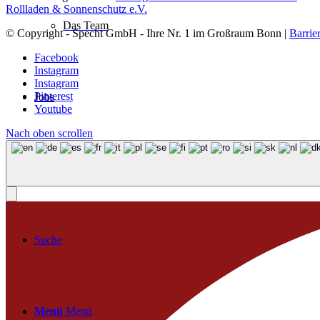
Rollladen & Sonnenschutz e.V.
Das Team
© Copyright - Specht GmbH - Ihre Nr. 1 im Großraum Bonn |
Barrie
Facebook
Instagram
Instagram
Pinterest
Jobs
Youtube
Nach oben scrollen
Kontakt
Suche
Menü
Menü