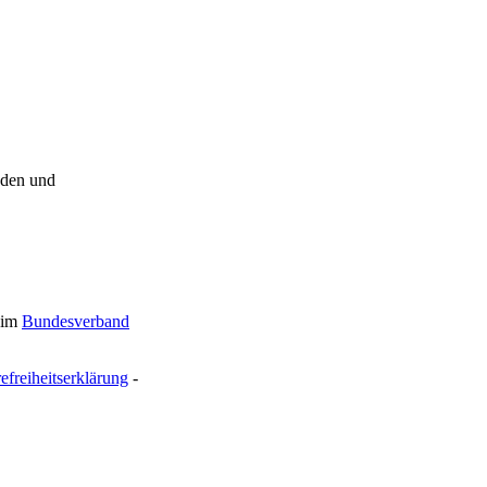
aden und
 im
Bundesverband
refreiheitserklärung
-