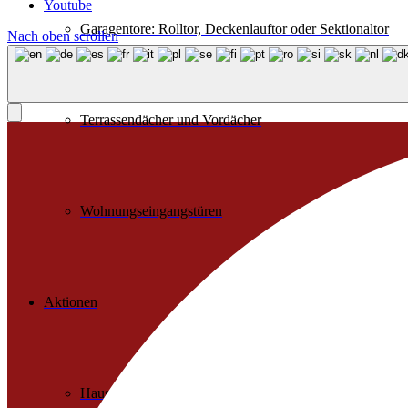
Youtube
Garagentore: Rolltor, Deckenlauftor oder Sektionaltor
Nach oben scrollen
Terrassendächer und Vordächer
Wohnungseingangstüren
Aktionen
Haustüraktion 2026