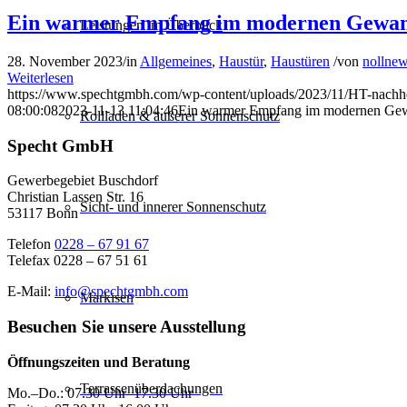
Ein warmer Empfang im modernen Gewand 
Leistungen im Überblick
28. November 2023
/
in
Allgemeines
,
Haustür
,
Haustüren
/
von
nollne
Weiterlesen
https://www.spechtgmbh.com/wp-content/uploads/2023/11/HT-nachhe
08:00:08
2023-11-13 11:04:46
Ein warmer Empfang im modernen Gewa
Rollladen & äußerer Sonnenschutz
Specht GmbH
Gewerbegebiet Buschdorf
Christian Lassen Str. 16
Sicht- und innerer Sonnenschutz
53117 Bonn
Telefon
0228 – 67 91 67
Telefax 0228 – 67 51 61
E-Mail:
info@spechtgmbh.com
Markisen
Besuchen Sie unsere Ausstellung
Öffnungszeiten und Beratung
Terrassen­überdachungen
Mo.–Do.: 07.30 Uhr–17.30 Uhr