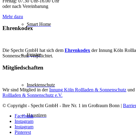
Freitag: 07.30 Uhr-16.00 Uhr
oder nach Vereinbarung
Mehr dazu
Smart Home
Ehrenkodex
Die Specht GmbH hat sich dem
Ehrenkodex
der Innung Köln Rolll
Fenster
Sonnenschutz verpflichtet.
Mitgliedschaften
Insektenschutz
Wir sind Mitglied in der
Innung Köln Rollladen & Sonnenschutz
und
Rollladen & Sonnenschutz e.V.
© Copyright - Specht GmbH - Ihre Nr. 1 im Großraum Bonn |
Barrie
Haustüren
Facebook
Instagram
Instagram
Pinterest